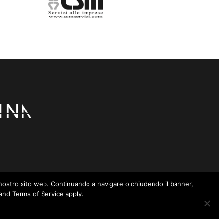
– 41043 Formigine (MO)
sul nostro sito web. Continuando a navigare o chiudendo il banner,
 and Terms of Service apply.