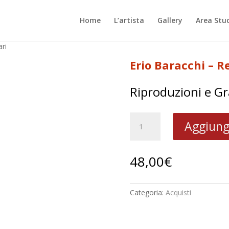
Home
L’artista
Gallery
Area Stu
ri
Erio Baracchi – 
Riproduzioni e Gr
Erio
Aggiungi
Baracchi
-
Renzo
48,00
€
Margonari
quantità
Categoria:
Acquisti