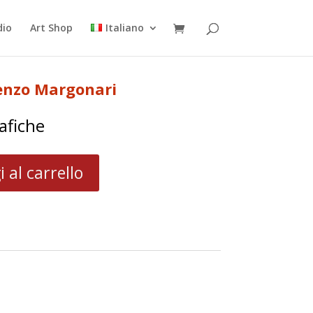
dio
Art Shop
Italiano
Renzo Margonari
afiche
 al carrello