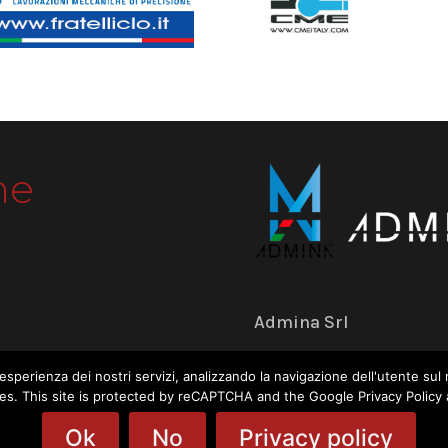
me
Admina Srl
Via dell’Industria 18 
tua esperienza dei nostri servizi, analizzando la navigazione dell'utente 
okies. This site is protected by reCAPTCHA and the Google Privacy Policy
+39 059 574 504
Ok
No
Privacy policy
www.adminasrl.eu