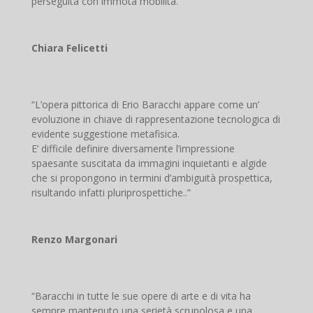
perseguita con immota mobilità.
Chiara Felicetti
“L’opera pittorica di Erio Baracchi appare come un’
evoluzione in chiave di rappresentazione tecnologica di
evidente suggestione metafisica.
E’ difficile definire diversamente l’impressione
spaesante suscitata da immagini inquietanti e algide
che si propongono in termini d’ambiguità prospettica,
risultando infatti pluriprospettiche..”
Renzo Margonari
“Baracchi in tutte le sue opere di arte e di vita ha
sempre mantenuto una serietà scrupolosa e una