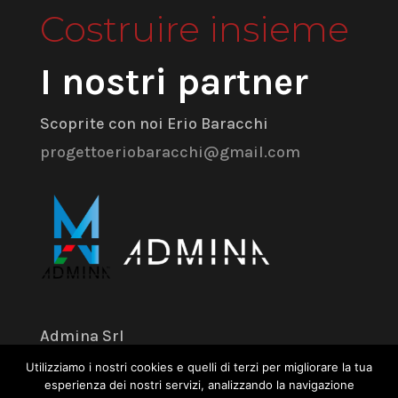
Costruire insieme
I nostri partner
Scoprite con noi Erio Baracchi
progettoeriobaracchi@gmail.com
Admina Srl
Utilizziamo i nostri cookies e quelli di terzi per migliorare la tua
Via dell’Industria 18 – 41043 Formigine
esperienza dei nostri servizi, analizzando la navigazione