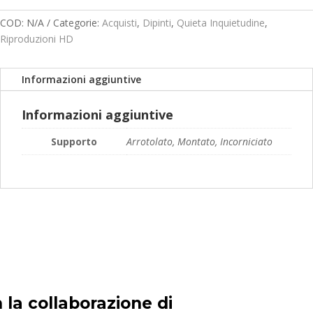
quantità
prezzo:
da
COD:
N/A
Categorie:
Acquisti
,
Dipinti
,
Quieta Inquietudine
,
119,00€
Riproduzioni HD
a
189,00€
Informazioni aggiuntive
Informazioni aggiuntive
Supporto
Arrotolato, Montato, Incorniciato
 la collaborazione di