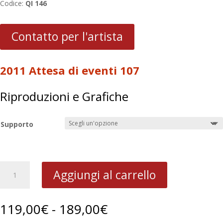
Codice:
QI 146
Contatto per l'artista
2011 Attesa di eventi 107
Riproduzioni e Grafiche
Supporto
2011
Aggiungi al carrello
Attesa
di
eventi
Fascia
119,00
€
-
189,00
€
107
di