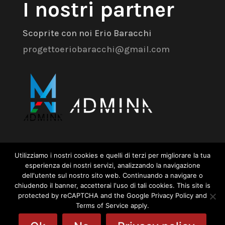
I nostri partner
Scoprite con noi Erio Baracchi
progettoeriobaracchi@gmail.com
Admina Srl
Utilizziamo i nostri cookies e quelli di terzi per migliorare la tua
esperienza dei nostri servizi, analizzando la navigazione
dell'utente sul nostro sito web. Continuando a navigare o
Via dell’Industria 18 – 41043 Formigine
chiudendo il banner, accetterai l'uso di tali cookies. This site is
(MO)
protected by reCAPTCHA and the Google Privacy Policy and
Terms of Service apply.
+39 059 574 504