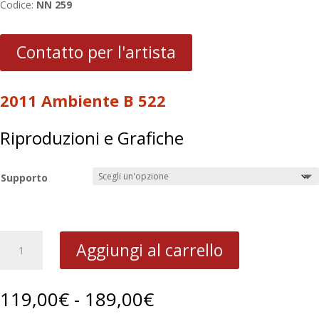
Codice:
NN 259
Contatto per l'artista
2011 Ambiente B 522
Riproduzioni e Grafiche
Supporto
2011
Aggiungi al carrello
Ambiente
B
522
Fascia
119,00
€
-
189,00
€
quantità
di