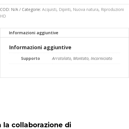
prezzo:
da
COD:
N/A
Categorie:
Acquisti
,
Dipinti
,
Nuova natura
,
Riproduzioni
119,00€
HD
a
189,00€
Informazioni aggiuntive
Informazioni aggiuntive
Supporto
Arrotolato, Montato, Incorniciato
 la collaborazione di