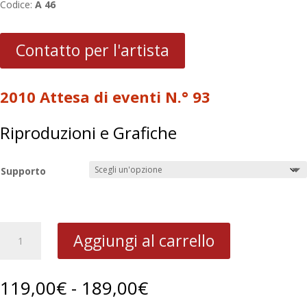
Codice:
A 46
Contatto per l'artista
2010 Attesa di eventi N.° 93
Riproduzioni e Grafiche
Supporto
2010
Aggiungi al carrello
Attesa
di
eventi
Fascia
119,00
€
-
189,00
€
N.
di