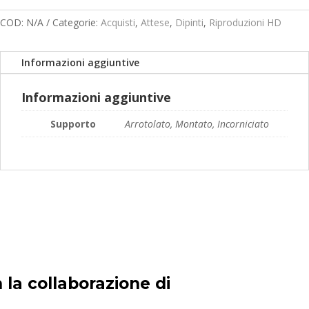
°
prezzo:
93
da
COD:
N/A
Categorie:
Acquisti
,
Attese
,
Dipinti
,
Riproduzioni HD
quantità
119,00€
a
Informazioni aggiuntive
189,00€
Informazioni aggiuntive
Supporto
Arrotolato, Montato, Incorniciato
 la collaborazione di