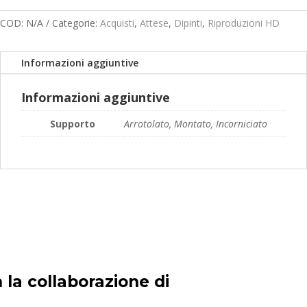
quantità
prezzo:
da
COD:
N/A
Categorie:
Acquisti
,
Attese
,
Dipinti
,
Riproduzioni HD
119,00€
a
Informazioni aggiuntive
189,00€
Informazioni aggiuntive
Supporto
Arrotolato, Montato, Incorniciato
 la collaborazione di