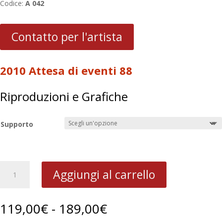
Codice:
A 042
Contatto per l'artista
2010 Attesa di eventi 88
Riproduzioni e Grafiche
Supporto
2010
Aggiungi al carrello
Attesa
di
eventi
Fascia
119,00
€
-
189,00
€
88
di