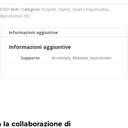
quantità
prezzo:
da
COD:
N/A
Categorie:
Acquisti
,
Dipinti
,
Quieta Inquietudine
,
119,00€
Riproduzioni HD
a
189,00€
Informazioni aggiuntive
Informazioni aggiuntive
Supporto
Arrotolato, Montato, Incorniciato
 la collaborazione di