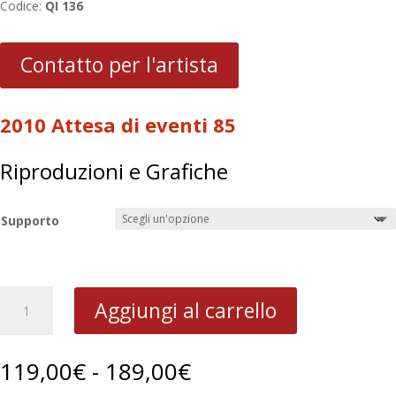
Codice:
QI 136
Contatto per l'artista
2010 Attesa di eventi 85
Riproduzioni e Grafiche
Supporto
2010
Aggiungi al carrello
Attesa
di
eventi
Fascia
119,00
€
-
189,00
€
85
di