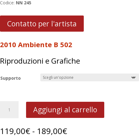
Codice:
NN 245
Contatto per l'artista
2010 Ambiente B 502
Riproduzioni e Grafiche
Supporto
2010
Aggiungi al carrello
Ambiente
B
502
Fascia
119,00
€
-
189,00
€
quantità
di