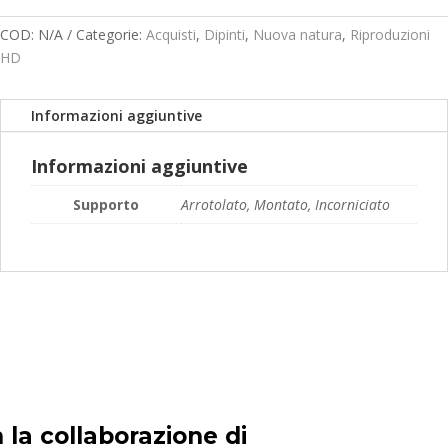
prezzo:
da
COD:
N/A
Categorie:
Acquisti
,
Dipinti
,
Nuova natura
,
Riproduzioni
119,00€
HD
a
189,00€
Informazioni aggiuntive
Informazioni aggiuntive
Supporto
Arrotolato, Montato, Incorniciato
 la collaborazione di