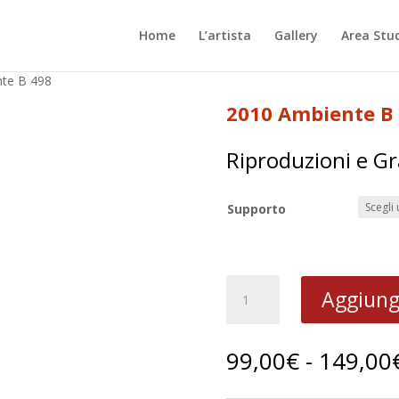
Home
L’artista
Gallery
Area Stu
te B 498
2010 Ambiente B
Riproduzioni e Gr
Supporto
2010
Aggiungi
Ambiente
B
498
99,00
€
-
149,00
quantità