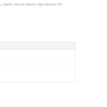
prezzo:
da
i
,
Dipinti
,
Nuova natura
,
Riproduzioni HD
99,00€
a
149,00€