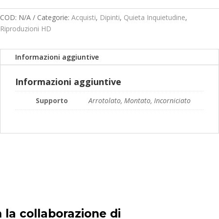
quantità
prezzo:
da
COD:
N/A
Categorie:
Acquisti
,
Dipinti
,
Quieta Inquietudine
,
119,00€
Riproduzioni HD
a
189,00€
Informazioni aggiuntive
Informazioni aggiuntive
Supporto
Arrotolato, Montato, Incorniciato
 la collaborazione di