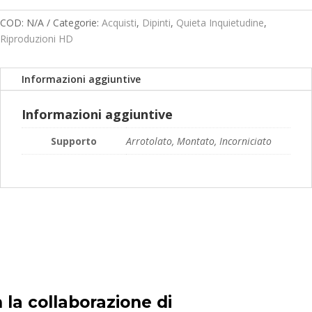
prezzo:
da
COD:
N/A
Categorie:
Acquisti
,
Dipinti
,
Quieta Inquietudine
,
119,00€
Riproduzioni HD
a
189,00€
Informazioni aggiuntive
Informazioni aggiuntive
Supporto
Arrotolato, Montato, Incorniciato
 la collaborazione di