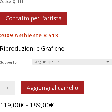
Codice:
QI 111
Contatto per l'artista
2009 Ambiente B 513
Riproduzioni e Grafiche
Supporto
2009
Aggiungi al carrello
Ambiente
B
513
Fascia
119,00
€
-
189,00
€
quantità
di