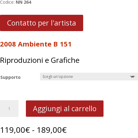
Codice:
NN 264
Contatto per l'artista
2008 Ambiente B 151
Riproduzioni e Grafiche
Supporto
2008
Aggiungi al carrello
Ambiente
B
151
Fascia
119,00
€
-
189,00
€
quantità
di