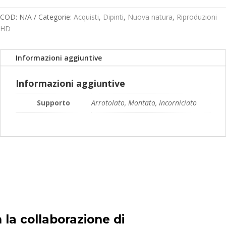
prezzo:
da
COD:
N/A
Categorie:
Acquisti
,
Dipinti
,
Nuova natura
,
Riproduzioni
119,00€
HD
a
189,00€
Informazioni aggiuntive
Informazioni aggiuntive
Supporto
Arrotolato, Montato, Incorniciato
 la collaborazione di