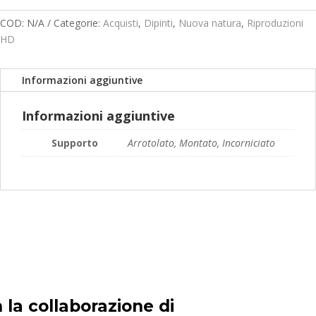
prezzo:
da
COD:
N/A
Categorie:
Acquisti
,
Dipinti
,
Nuova natura
,
Riproduzioni
99,00€
HD
a
149,00€
Informazioni aggiuntive
Informazioni aggiuntive
Supporto
Arrotolato, Montato, Incorniciato
 la collaborazione di