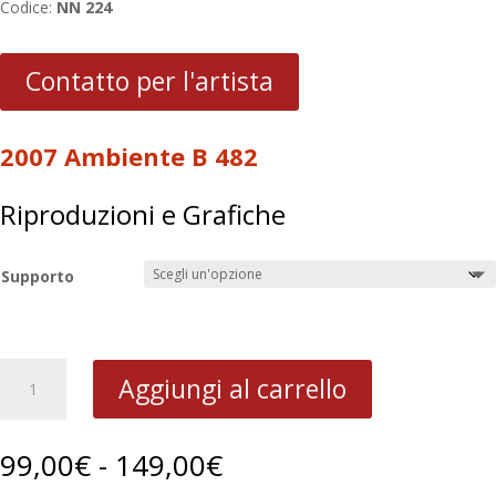
Codice:
NN 224
Contatto per l'artista
2007 Ambiente B 482
Riproduzioni e Grafiche
Supporto
2007
Aggiungi al carrello
Ambiente
B
482
Fascia
99,00
€
-
149,00
€
quantità
di