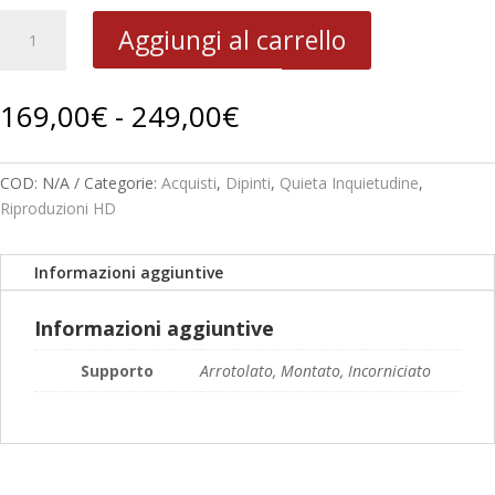
2007
Aggiungi al carrello
Ambiente
B
456
Fascia
169,00
€
-
249,00
€
-
di
In
prezzo:
nome
da
COD:
N/A
Categorie:
Acquisti
,
Dipinti
,
Quieta Inquietudine
,
della
169,00€
Riproduzioni HD
madre
a
quantità
249,00€
Informazioni aggiuntive
Informazioni aggiuntive
Supporto
Arrotolato, Montato, Incorniciato