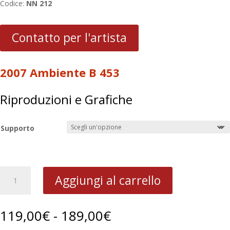
Codice:
NN 212
Contatto per l'artista
2007 Ambiente B 453
Riproduzioni e Grafiche
Supporto
2007
Aggiungi al carrello
Ambiente
B
453
Fascia
119,00
€
-
189,00
€
quantità
di