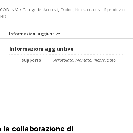
prezzo:
da
COD:
N/A
Categorie:
Acquisti
,
Dipinti
,
Nuova natura
,
Riproduzioni
119,00€
HD
a
189,00€
Informazioni aggiuntive
Informazioni aggiuntive
Supporto
Arrotolato, Montato, Incorniciato
 la collaborazione di