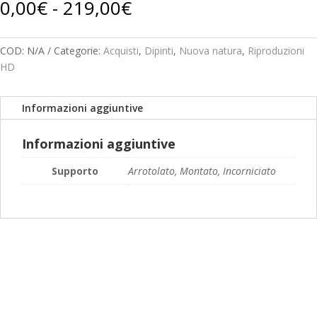
Fascia
0,00
€
-
219,00
€
quantità
di
prezzo:
da
COD:
N/A
Categorie:
Acquisti
,
Dipinti
,
Nuova natura
,
Riproduzioni
0,00€
HD
a
219,00€
Informazioni aggiuntive
Informazioni aggiuntive
Supporto
Arrotolato, Montato, Incorniciato