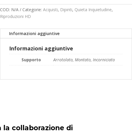
prezzo:
da
COD:
N/A
Categorie:
Acquisti
,
Dipinti
,
Quieta Inquietudine
,
119,00€
Riproduzioni HD
a
189,00€
Informazioni aggiuntive
Informazioni aggiuntive
Supporto
Arrotolato, Montato, Incorniciato
 la collaborazione di