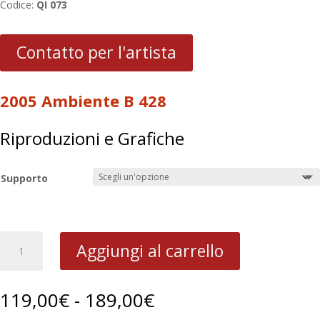
Codice:
QI 073
Contatto per l'artista
2005 Ambiente B 428
Riproduzioni e Grafiche
Supporto
2005
Aggiungi al carrello
Ambiente
B
428
Fascia
119,00
€
-
189,00
€
quantità
di