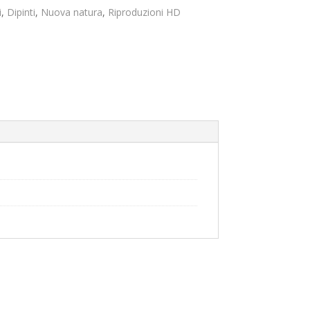
prezzo:
da
i
,
Dipinti
,
Nuova natura
,
Riproduzioni HD
119,00€
a
189,00€