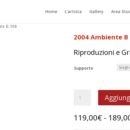
Home
L’artista
Gallery
Area Stu
te B 398
2004 Ambiente B
Riproduzioni e Gr
Supporto
2004
Aggiungi
Ambiente
B
398
119,00
€
-
189,0
quantità