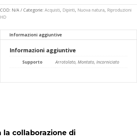
prezzo:
da
COD:
N/A
Categorie:
Acquisti
,
Dipinti
,
Nuova natura
,
Riproduzioni
169,00€
HD
a
249,00€
Informazioni aggiuntive
Informazioni aggiuntive
Supporto
Arrotolato, Montato, Incorniciato
 la collaborazione di