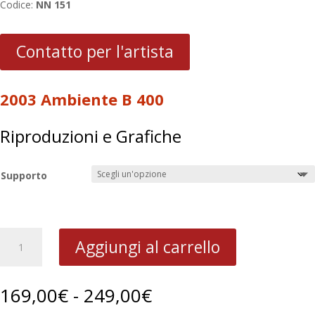
Codice:
NN 151
Contatto per l'artista
2003 Ambiente B 400
Riproduzioni e Grafiche
Supporto
2003
Aggiungi al carrello
Ambiente
B
400
Fascia
169,00
€
-
249,00
€
quantità
di