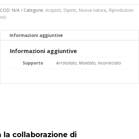
prezzo:
da
COD:
N/A
Categorie:
Acquisti
,
Dipinti
,
Nuova natura
,
Riproduzioni
119,00€
HD
a
189,00€
Informazioni aggiuntive
Informazioni aggiuntive
Supporto
Arrotolato, Montato, Incorniciato
 la collaborazione di