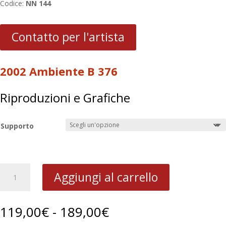
Codice:
NN 144
Contatto per l'artista
2002 Ambiente B 376
Riproduzioni e Grafiche
Supporto
2002
Aggiungi al carrello
Ambiente
B
376
Fascia
119,00
€
-
189,00
€
quantità
di