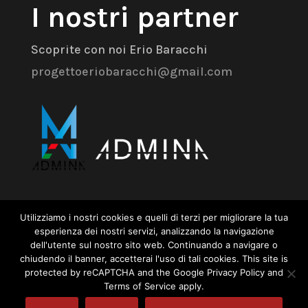
I nostri partner
Scoprite con noi Erio Baracchi
progettoeriobaracchi@gmail.com
Admina Srl
Utilizziamo i nostri cookies e quelli di terzi per migliorare la tua
esperienza dei nostri servizi, analizzando la navigazione
dell'utente sul nostro sito web. Continuando a navigare o
Via dell’Industria 18 – 41043 Formigine
chiudendo il banner, accetterai l'uso di tali cookies. This site is
(MO)
protected by reCAPTCHA and the Google Privacy Policy and
Terms of Service apply.
+39 059 574 504