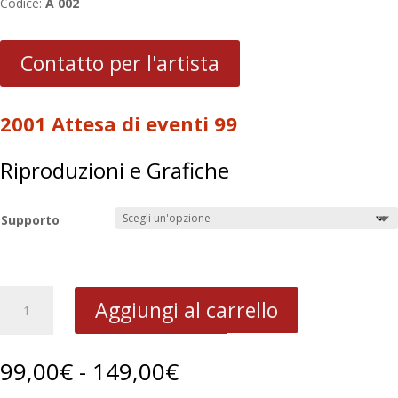
Codice:
A 002
Contatto per l'artista
2001 Attesa di eventi 99
Riproduzioni e Grafiche
Supporto
2001
Aggiungi al carrello
Attesa
di
eventi
Fascia
99,00
€
-
149,00
€
99
di
quantità