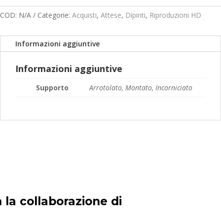
prezzo:
da
COD:
N/A
Categorie:
Acquisti
,
Attese
,
Dipinti
,
Riproduzioni HD
99,00€
a
Informazioni aggiuntive
149,00€
Informazioni aggiuntive
Supporto
Arrotolato, Montato, Incorniciato
 la collaborazione di