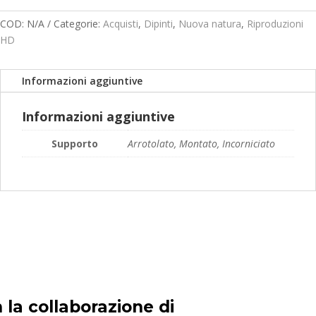
prezzo:
da
COD:
N/A
Categorie:
Acquisti
,
Dipinti
,
Nuova natura
,
Riproduzioni
169,00€
HD
a
249,00€
Informazioni aggiuntive
Informazioni aggiuntive
Supporto
Arrotolato, Montato, Incorniciato
 la collaborazione di