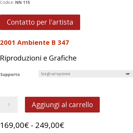
Codice:
NN 115
Contatto per l'artista
2001 Ambiente B 347
Riproduzioni e Grafiche
Supporto
2001
Aggiungi al carrello
Ambiente
B
347
Fascia
169,00
€
-
249,00
€
quantità
di