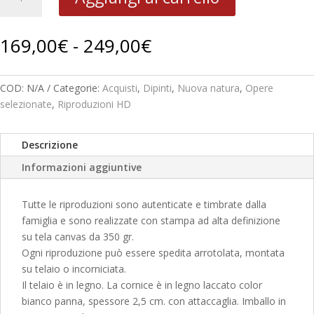
Ambiente
B
277
Fascia
169,00
€
-
249,00
€
quantità
di
prezzo:
da
COD:
N/A
Categorie:
Acquisti
,
Dipinti
,
Nuova natura
,
Opere
169,00€
selezionate
,
Riproduzioni HD
a
249,00€
Descrizione
Informazioni aggiuntive
Tutte le riproduzioni sono autenticate e timbrate dalla
famiglia e sono realizzate con stampa ad alta definizione
su tela canvas da 350 gr.
Ogni riproduzione può essere spedita arrotolata, montata
su telaio o incorniciata.
Il telaio è in legno. La cornice è in legno laccato color
bianco panna, spessore 2,5 cm. con attaccaglia. Imballo in