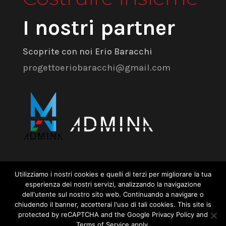
I nostri partner
Scoprite con noi Erio Baracchi
progettoeriobaracchi@gmail.com
Admina Srl
Utilizziamo i nostri cookies e quelli di terzi per migliorare la tua
esperienza dei nostri servizi, analizzando la navigazione
dell'utente sul nostro sito web. Continuando a navigare o
Via dell’Industria 18 – 41043 Formigine
chiudendo il banner, accetterai l'uso di tali cookies. This site is
(MO)
protected by reCAPTCHA and the Google Privacy Policy and
Terms of Service apply.