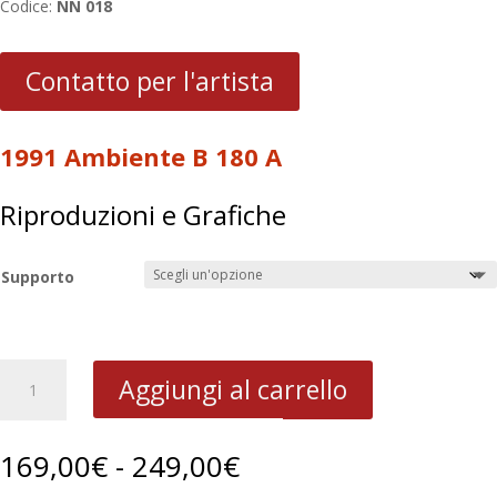
Codice:
NN 018
Contatto per l'artista
1991 Ambiente B 180 A
Riproduzioni e Grafiche
Supporto
1991
Aggiungi al carrello
Ambiente
B
180
Fascia
169,00
€
-
249,00
€
A
di