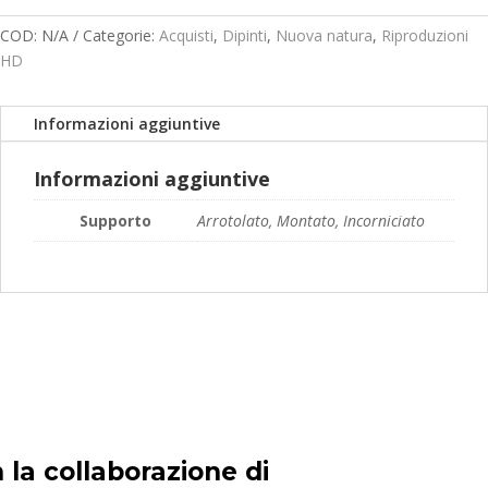
quantità
prezzo:
da
COD:
N/A
Categorie:
Acquisti
,
Dipinti
,
Nuova natura
,
Riproduzioni
169,00€
HD
a
249,00€
Informazioni aggiuntive
Informazioni aggiuntive
Supporto
Arrotolato, Montato, Incorniciato
 la collaborazione di