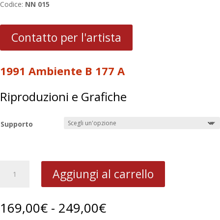
Codice:
NN 015
Contatto per l'artista
1991 Ambiente B 177 A
Riproduzioni e Grafiche
Supporto
1991
Aggiungi al carrello
Ambiente
B
177
Fascia
169,00
€
-
249,00
€
A
di