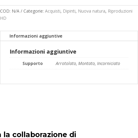
quantità
prezzo:
da
COD:
N/A
Categorie:
Acquisti
,
Dipinti
,
Nuova natura
,
Riproduzioni
169,00€
HD
a
249,00€
Informazioni aggiuntive
Informazioni aggiuntive
Supporto
Arrotolato, Montato, Incorniciato
 la collaborazione di