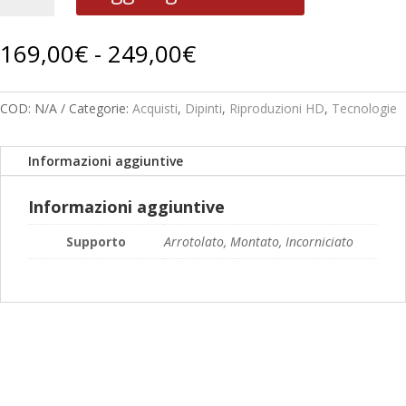
B
128
Fascia
169,00
€
-
249,00
€
quantità
di
prezzo:
da
COD:
N/A
Categorie:
Acquisti
,
Dipinti
,
Riproduzioni HD
,
Tecnologie
169,00€
a
Informazioni aggiuntive
249,00€
Informazioni aggiuntive
Supporto
Arrotolato, Montato, Incorniciato