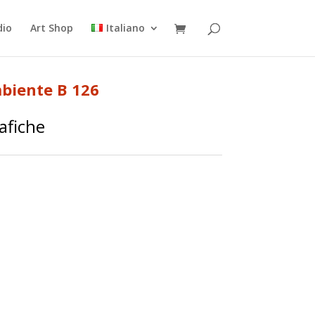
dio
Art Shop
Italiano
biente B 126
afiche