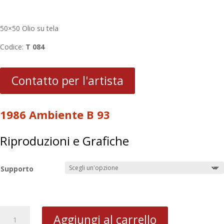
50×50 Olio su tela
Codice:
T 084
Contatto per l'artista
1986 Ambiente B 93
Riproduzioni e Grafiche
Supporto
1986
Aggiungi al carrello
Ambiente