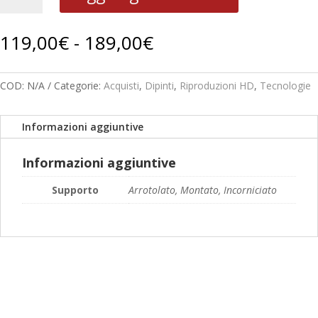
B
93
Fascia
119,00
€
-
189,00
€
quantità
di
prezzo:
da
COD:
N/A
Categorie:
Acquisti
,
Dipinti
,
Riproduzioni HD
,
Tecnologie
119,00€
a
Informazioni aggiuntive
189,00€
Informazioni aggiuntive
Supporto
Arrotolato, Montato, Incorniciato