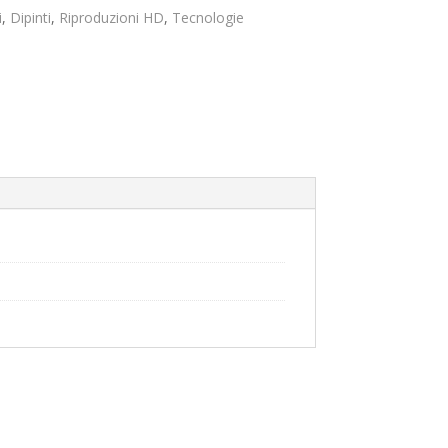
prezzo:
da
i
,
Dipinti
,
Riproduzioni HD
,
Tecnologie
169,00€
a
249,00€