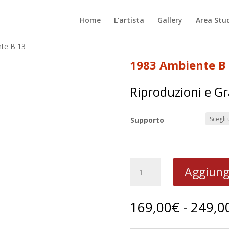
Home
L’artista
Gallery
Area Stu
te B 13
1983 Ambiente B
Riproduzioni e Gr
Supporto
1983
Aggiungi
Ambiente
B
13
169,00
€
-
249,0
quantità