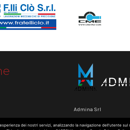
me
Admina Srl
Via dell’Industria 18 
tua esperienza dei nostri servizi, analizzando la navigazione dell'utente 