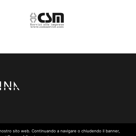
– 41043 Formigine (MO)
sul nostro sito web. Continuando a navigare o chiudendo il banner,