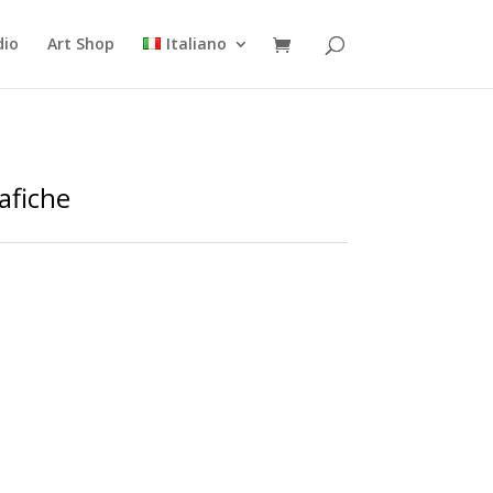
dio
Art Shop
Italiano
afiche