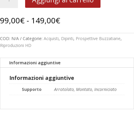
Attesa
A1
quantità
Fascia
99,00
€
-
149,00
€
di
prezzo:
da
COD:
N/A
Categorie:
Acquisti
,
Dipinti
,
Prospettive Buzzatiane
,
99,00€
Riproduzioni HD
a
149,00€
Informazioni aggiuntive
Informazioni aggiuntive
Supporto
Arrotolato, Montato, Incorniciato