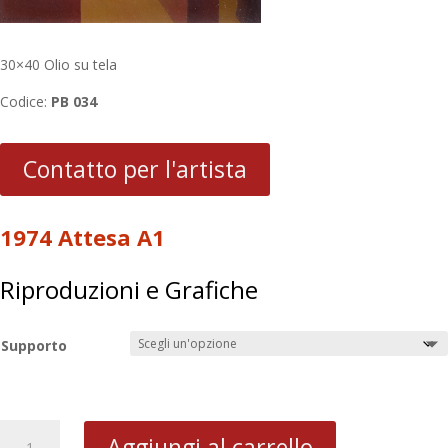
30×40 Olio su tela
Codice:
PB 034
Contatto per l'artista
1974 Attesa A1
Riproduzioni e Grafiche
Supporto
1974
Aggiungi al carrello