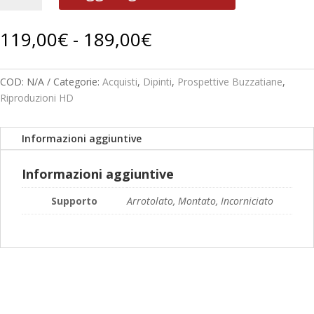
N.
°10
Fascia
119,00
€
-
189,00
€
quantità
di
prezzo:
da
COD:
N/A
Categorie:
Acquisti
,
Dipinti
,
Prospettive Buzzatiane
,
119,00€
Riproduzioni HD
a
189,00€
Informazioni aggiuntive
Informazioni aggiuntive
Supporto
Arrotolato, Montato, Incorniciato