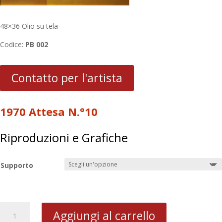
48×36 Olio su tela
Codice:
PB 002
Contatto per l'artista
1970 Attesa N.°10
Riproduzioni e Grafiche
Supporto
1970
Aggiungi al carrello
Attesa