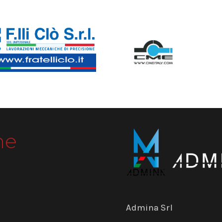
me
Admina Srl