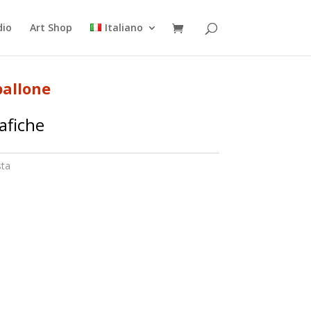
dio
Art Shop
Italiano
pallone
afiche
sta