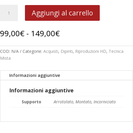
1964
Aggiungi al carrello
Figura
in
ambiente
Fascia
99,00
€
-
149,00
€
BV
di
18-
prezzo:
13
da
COD:
N/A
Categorie:
Acquisti
,
Dipinti
,
Riproduzioni HD
,
Tecnica
quantità
99,00€
Mista
a
149,00€
Informazioni aggiuntive
Informazioni aggiuntive
Supporto
Arrotolato, Montato, Incorniciato