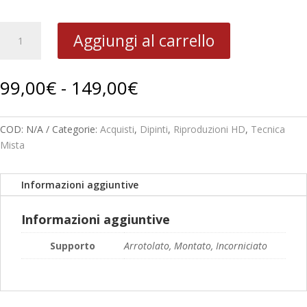
1964
Aggiungi al carrello
Donna
con
gattino
Fascia
99,00
€
-
149,00
€
BV
di
12-
prezzo:
13
da
COD:
N/A
Categorie:
Acquisti
,
Dipinti
,
Riproduzioni HD
,
Tecnica
quantità
99,00€
Mista
a
149,00€
Informazioni aggiuntive
Informazioni aggiuntive
Supporto
Arrotolato, Montato, Incorniciato