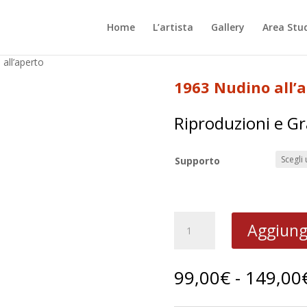
Home
L’artista
Gallery
Area Stu
all’aperto
1963 Nudino all’
Riproduzioni e Gr
Supporto
1963
Aggiungi
Nudino
all’aperto
quantità
99,00
€
-
149,00