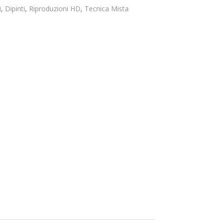
prezzo:
da
i
,
Dipinti
,
Riproduzioni HD
,
Tecnica Mista
99,00€
a
149,00€