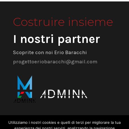
Costruire insieme
I nostri partner
Scoprite con noi Erio Baracchi
progettoeriobaracchi@gmail.com
Admina Srl
Utilizziamo i nostri cookies e quelli di terzi per migliorare la tua
esperienza dei nostri servizi, analizzando la navigazione