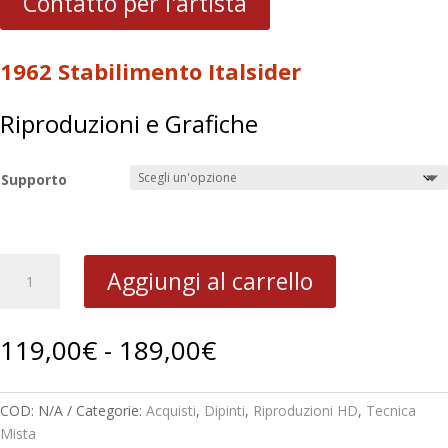
Contatto per l'artista
1962 Stabilimento Italsider
Riproduzioni e Grafiche
Supporto
1962
Aggiungi al carrello
Stabilimento
Italsider
quantità
Fascia
119,00
€
-
189,00
€
di
prezzo:
da
COD:
N/A
Categorie:
Acquisti
,
Dipinti
,
Riproduzioni HD
,
Tecnica
119,00€
Mista