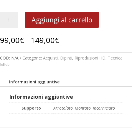
1961
Aggiungi al carrello
Volto
femminile
B
Fascia
99,00
€
-
149,00
€
44-
di
13
prezzo:
quantità
da
COD:
N/A
Categorie:
Acquisti
,
Dipinti
,
Riproduzioni HD
,
Tecnica
99,00€
Mista
a
149,00€
Informazioni aggiuntive
Informazioni aggiuntive
Supporto
Arrotolato, Montato, Incorniciato