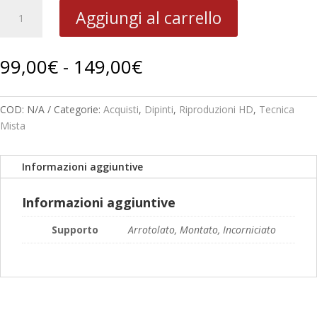
1958
Aggiungi al carrello
Figura
B
35-
Fascia
99,00
€
-
149,00
€
13
di
quantità
prezzo:
da
COD:
N/A
Categorie:
Acquisti
,
Dipinti
,
Riproduzioni HD
,
Tecnica
99,00€
Mista
a
149,00€
Informazioni aggiuntive
Informazioni aggiuntive
Supporto
Arrotolato, Montato, Incorniciato