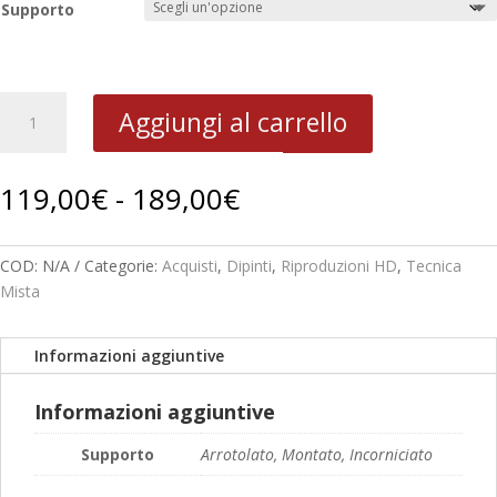
Supporto
1956
Aggiungi al carrello
Figura
B
33-
Fascia
119,00
€
-
189,00
€
13
di
quantità
prezzo:
da
COD:
N/A
Categorie:
Acquisti
,
Dipinti
,
Riproduzioni HD
,
Tecnica
119,00€
Mista
a
189,00€
Informazioni aggiuntive
Informazioni aggiuntive
Supporto
Arrotolato, Montato, Incorniciato