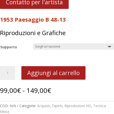
Contatto per l'artista
1953 Paesaggio B 48-13
Riproduzioni e Grafiche
Supporto
1953
Aggiungi al carrello
Paesaggio
B
48-
Fascia
99,00
€
-
149,00
€
13
di
quantità
prezzo:
da
COD:
N/A
Categorie:
Acquisti
,
Dipinti
,
Riproduzioni HD
,
Tecnica
99,00€
Mista