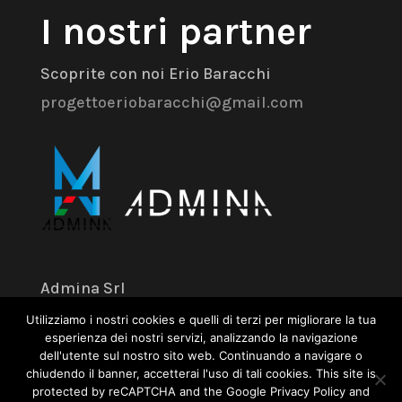
I nostri partner
Scoprite con noi Erio Baracchi
progettoeriobaracchi@gmail.com
Admina Srl
Utilizziamo i nostri cookies e quelli di terzi per migliorare la tua
Via dell’Industria 18 – 41043 Formigine
esperienza dei nostri servizi, analizzando la navigazione
dell'utente sul nostro sito web. Continuando a navigare o
(MO)
chiudendo il banner, accetterai l'uso di tali cookies. This site is
+39 059 574 504
protected by reCAPTCHA and the Google Privacy Policy and