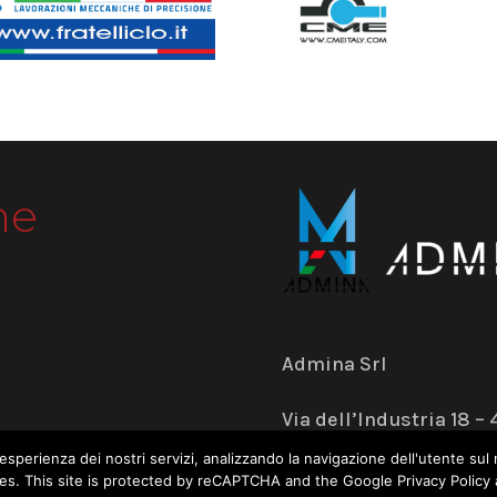
me
Admina Srl
Via dell’Industria 18 
+39 059 574 504
tua esperienza dei nostri servizi, analizzando la navigazione dell'utente 
okies. This site is protected by reCAPTCHA and the Google Privacy Policy
www.adminasrl.eu