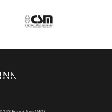
– 41043 Formigine (MO)