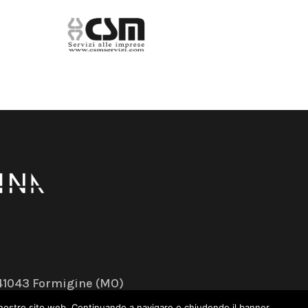
– 41043 Formigine (MO)
sul nostro sito web. Continuando a navigare o chiudendo il banner,